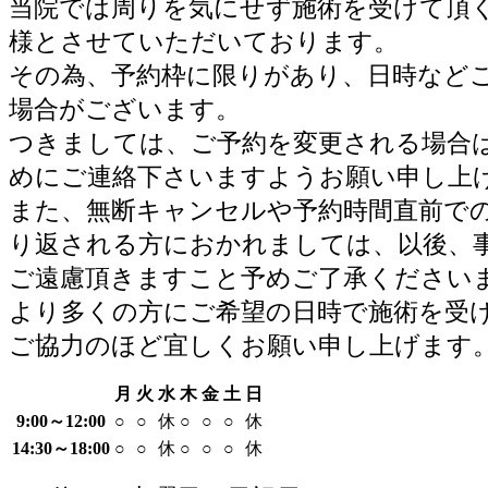
当院では周りを気にせず施術を受けて頂
様とさせていただいております。
その為、予約枠に限りがあり、日時など
場合がございます。
つきましては、ご予約を変更される場合
めにご連絡下さいますようお願い申し上
また、無断キャンセルや予約時間直前で
り返される方におかれましては、以後、
ご遠慮頂きますこと予めご了承ください
より多くの方にご希望の日時で施術を受
ご協力のほど宜しくお願い申し上げます
月
火
水
木
金
土
日
9:00～12:00
○
○
休
○
○
○
休
14:30～18:00
○
○
休
○
○
○
休