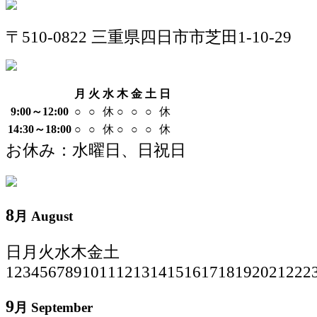
〒510-0822 三重県四日市市芝田1-10-29
月
火
水
木
金
土
日
9:00～12:00
○
○
休
○
○
○
休
14:30～18:00
○
○
休
○
○
○
休
お休み：水曜日、日祝日
8
月 August
日
月
火
水
木
金
土
1
2
3
4
5
6
7
8
9
10
11
12
13
14
15
16
17
18
19
20
21
22
2
9
月 September